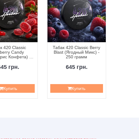
к 420 Classic
Табак 420 Classic Berry
Табак 42
berry Candy
Blast (Ягодный Микс) -
Curr
рис Конфета) -
250 грамм
Смородин
50 грамм
645 грн.
645 грн.
6
Купить
Купить