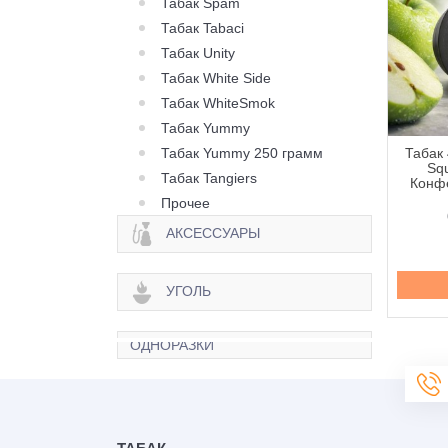
Табак Spam
Табак Tabaci
Табак Unity
Табак White Side
Табак WhiteSmok
Табак Yummy
Табак Yummy 250 грамм
 420 Classic Frost
Табак 420 Classic Frost
Табак 
Berry Citrus (Ягода
Line Berry Zen (Ягода
Squ
Табак Tangiers
рус) - 250 грамм
Зен) - 100 грамм
Конфе
Прочее
645 грн.
335 грн.
АКСЕССУАРЫ
Купить
Купить
УГОЛЬ
ОДНОРАЗКИ