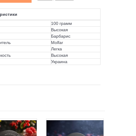
ристики
100 грамм
Высокая
Барбарис
итель
Molfar
Легка
кость
Высокая
Украина