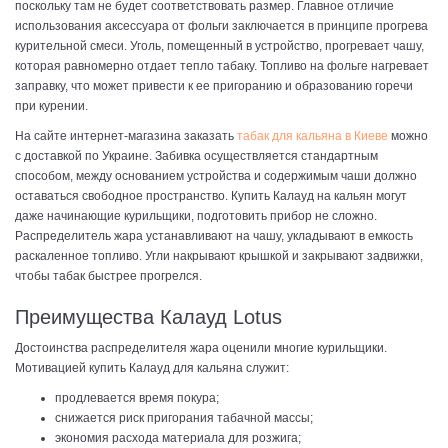
поскольку там не будет соответствовать размер. Главное отличие
использования аксессуара от фольги заключается в принципе прогрева
курительной смеси. Уголь, помещенный в устройство, прогревает чашу,
которая равномерно отдает тепло табаку. Топливо на фольге нагревает
заправку, что может привести к ее пригоранию и образованию горечи
при курении.
На сайте интернет-магазина заказать
табак для кальяна в Киеве
можно
с доставкой по Украине. Забивка осуществляется стандартным
способом, между основанием устройства и содержимым чаши должно
оставаться свободное пространство. Купить Калауд на кальян могут
даже начинающие курильщики, подготовить прибор не сложно.
Распределитель жара устанавливают на чашу, укладывают в емкость
раскаленное топливо. Угли накрывают крышкой и закрывают задвижки,
чтобы табак быстрее прогрелся.
Преимущества Калауд Lotus
Достоинства распределителя жара оценили многие курильщики.
Мотивацией купить Калауд для кальяна служит:
продлевается время покура;
снижается риск пригорания табачной массы;
экономия расхода материала для розжига;