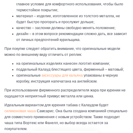
главное условие для комфортного использования, чтобы было
термостойкое покрытие;
материал – изделие, изготовленное из толстого металла, не
будет быстро прогорать и прослужит дольше;
качество – заслонки должны свободно менять положение;
дизайн – в этом вопросе рекомендации сложно дать, все зависит
от личных предпочтений курильщика.
При покупке следует обратить внимание, что оригинальные модели
можно по внешнему виду отличить от реплик:
на оригинальных изделиях нанесен логотип компании;
поддельный Калауд блестящего цвета, фирменный – матовый;
оригинальные
аксессуары для кальяна
упакованы в черную
коробку, инструкция напечатана на английском.
При использовании фирменного распределителя жара при курении не
ощущается неприятный привкус металла или цинка.
Идеальным вариантом для курения табака с Калаудом будет
силиконовая чаша
Самсарис. Она была создана компанией специально
для совместного применения с новым устройством. Также подходит
чаша типа Вортекс или Фанелл, но выбор всегда остается за
покупателем.