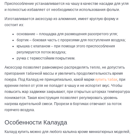
Приспособление устанавливается на чашу в качестве насадки для угля
и полностью избавляет от необходимости использования фольги.
Изготавливается аксессуар из алюминия, имеет круглую форму и
состоит из:
основание – площадка для размещения разогретого угля;
бортик – боковая часть с прорезями для поступления воздуха;
крышка с клапаном – при помощи этого приспособления
регулируется поток воздуха;
ручка с термостойким покрытием.
Аксессуар позволяет равномерно распределять тепло, не допустить
пригорания табачной массы и увеличить продолжительность время
покура. Под Калауд не принципиально, какой марки
купить табак
, при
курении пепел от угля не попадет в чашу и не испортит вкус. Чтобы
повысить жар задвижки закрывают, при открытых шторках температура
понижается. Такая конструкция позволяет регулировать уровень
нагрева курительной смеси. Прорези в бортиках отвечают за поток
горячего воздуха.
Особенности Калауда
Калауд купить можно для любого кальяна кроме миниатюрных моделей,