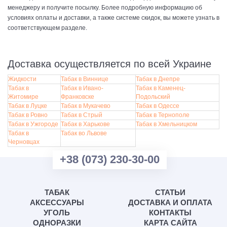
менеджеру и получите посылку. Более подробную информацию об
условиях оплаты и доставки, а также системе скидок, вы можете узнать в
соответствующем разделе.
Доставка осуществляется по всей Украине
Жидкости
Табак в Виннице
Табак в Днепре
Табак в
Табак в Ивано-
Табак в Каменец-
Житомире
Франковске
Подольский
Табак в Луцке
Табак в Мукачево
Табак в Одессе
Табак в Ровно
Табак в Стрый
Табак в Тернополе
Табак в Ужгороде
Табак в Харькове
Табак в Хмельницком
Табак в
Табак во Львове
Черновцах
+38 (073) 230-30-00
ТАБАК
СТАТЬИ
АКСЕССУАРЫ
ДОСТАВКА И ОПЛАТА
УГОЛЬ
КОНТАКТЫ
ОДНОРАЗКИ
КАРТА САЙТА