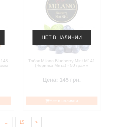
НЕТ В НАЛИЧИИ
M143
Табак Milano Blueberry Mint M141
рамм
(Черника Мята) - 50 грамм
Цена: 145 грн.
Нет в наличии
...
15
>