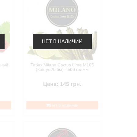
НЕТ В НАЛИЧИИ
одный
Табак Milano Cactus Lime M105
(Кактус Лайм) - 500 грамм
Цена: 145 грн.
Нет в наличии