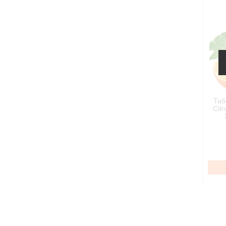
Таб
Cit