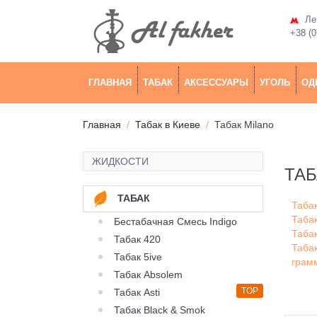
Лев
+38 (0
ГЛАВНАЯ
ТАБАК
АКСЕССУАРЫ
УГОЛЬ
ОД
Главная
Табак в Киеве
Табак Milano
ЖИДКОСТИ
ТАБ
ТАБАК
Табак
Табак
Бестабачная Смесь Indigo
Табак
Табак 420
Табак
Табак 5ive
грам
Табак Absolem
TOP
Табак Asti
Табак Black & Smok