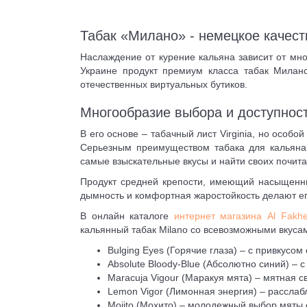
Табак «Милано» - немецкое качест
Наслаждение от курение кальяна зависит от мно
Украине продукт премиум класса табак Милан
отечественных виртуальных бутиков.
Многообразие выбора и доступнос
В его основе – табачный лист Virginia, но особ
Серьезным преимуществом табака для кальяна 
самые взыскательные вкусы и найти своих почита
Продукт средней крепости, имеющий насыщенные
дымность и комфортная жаростойкость делают ег
В онлайн каталоге
интернет магазина Al Fakhe
кальянный табак Milano со всевозможными вкуса
Bulging Eyes (Горячие глаза) – с привкусом
Absolute Bloody-Blue (Абсолютно синий) – 
Maracuja Vigour (Маракуя мята) – мятная с
Lemon Vigor (Лимонная энергия) – рассла
Mojito (Мохито) – молодежный выбор мяты 