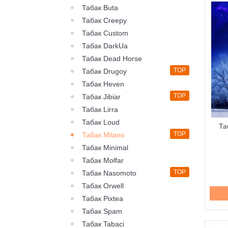
Табак Buta
Табак Creepy
Табак Custom
Табак DarkUa
Табак Dead Horse
TOP
Табак Drugoy
Табак Heven
TOP
Табак Jibiar
Табак Lirra
Табак Loud
Та
TOP
Табак Milano
Табак Minimal
Табак Molfar
TOP
Табак Nasomoto
Табак Orwell
Табак Pixtea
Табак Spam
Табак Tabaci