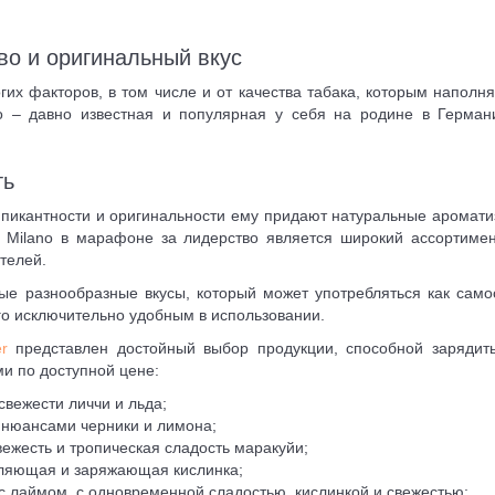
во и оригинальный вкус
гих факторов, в том числе и от качества табака, которым напол
о – давно известная и популярная у себя на родине в Германи
ть
ой пикантности и оригинальности ему придают натуральные аромат
Milano в марафоне за лидерство является широкий ассортимен
телей.
 разнообразные вкусы, который может употребляться как самост
о исключительно удобным в использовании.
r
представлен достойный выбор продукции, способной зарядить
ми по доступной цене:
 свежести личчи и льда;
с нюансами черники и лимона;
вежесть и тропическая сладость маракуйи;
бляющая и заряжающая кислинка;
с лаймом, с одновременной сладостью, кислинкой и свежестью;