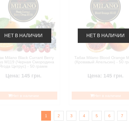
НЕТ В НАЛИЧИИ
НЕТ В НАЛИЧИИ
ак Milano Black Currant Berry
Табак Milano Blood Orange 
rus M119 (Черная Смородина
(Кровавый Апельсин) - 50 г
Ягода Цитрус) - 50 грамм
Цена: 145 грн.
Цена: 145 грн.
Нет в наличии
Нет в наличии
1
2
3
4
5
6
7