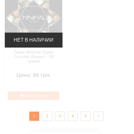
НЕТ В НАЛИЧИИ
Табак Minimal Super
Сoconut (Кокос) - 50
грамм
Цена: 90 грн.
Нет в наличии
1
2
3
4
5
>