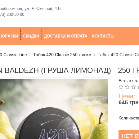
обережная, ул. Р. Окипной, 4-Б
73) 230-30-00
НОРАЗКИ
СКИДКИ
ДОСТАВКА И ОПЛАТА
КОНТАКТЫ
0 Classic Line
Табак 420 Classic 250 грамм
Табак 420 Classic C
N BALDEZH (ГРУША ЛИМОНАД) - 250 
Есть в на
Цена:
645 грн
Количест
НЕТ 