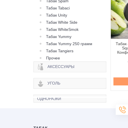
Табак Spam
Табак Tabaci
Табак Unity
Табак White Side
Табак WhiteSmok
Табак Yummy
Табак Yummy 250 грамм
 420 Classic Frost
Табак 420 Classic Frost
Табак 
 Berry Zen (Ягода
Line Cherry Lemonade
Squ
Табак Tangiers
н) - 250 грамм
(Вишня Лимонад) - 250
Конфе
грамм
Прочее
645 грн.
645 грн.
АКСЕССУАРЫ
Купить
Купить
УГОЛЬ
ОДНОРАЗКИ