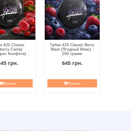
к 420 Classic
Табак 420 Classic Berry
Табак 42
berry Candy
Blast (Ягодный Микс) -
Curr
рис Конфета) -
250 грамм
Смородин
50 грамм
645 грн.
645 грн.
6
Купить
Купить