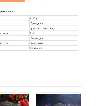
ристики
250 г
Средняя
Груша, Лимонад
итель
420
Середня
кость
Высокая
Украина