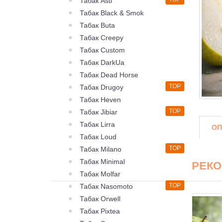
Табак Asti
Табак Black & Smok
Табак Buta
Табак Creepy
Табак Custom
Табак DarkUa
Табак Dead Horse
TOP
Табак Drugoy
Табак Heven
TOP
Табак Jibiar
Табак Lirra
ОП
Табак Loud
TOP
Табак Milano
Табак Minimal
РЕК
Табак Molfar
TOP
Табак Nasomoto
Табак Orwell
Табак Pixtea