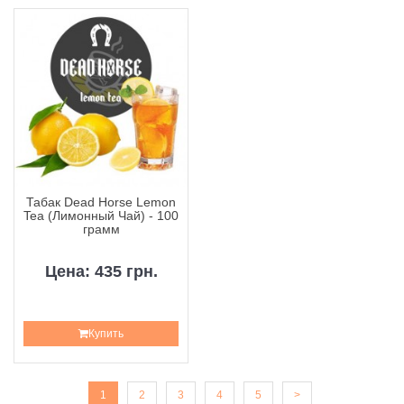
Табак Dead Horse Lemon
Tea (Лимонный Чай) - 100
грамм
Цена: 435 грн.
Купить
1
2
3
4
5
>