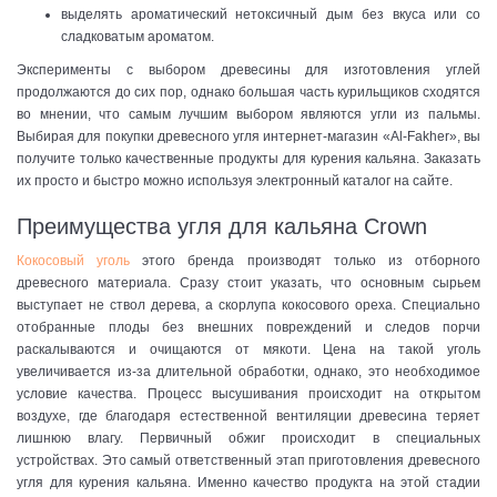
выделять ароматический нетоксичный дым без вкуса или со
сладковатым ароматом.
Эксперименты с выбором древесины для изготовления углей
продолжаются до сих пор, однако большая часть курильщиков сходятся
во мнении, что самым лучшим выбором являются угли из пальмы.
Выбирая для покупки древесного угля интернет-магазин «Al-Fakher», вы
получите только качественные продукты для курения кальяна. Заказать
их просто и быстро можно используя электронный каталог на сайте.
Преимущества угля для кальяна Crown
Кокосовый уголь
этого бренда производят только из отборного
древесного материала. Сразу стоит указать, что основным сырьем
выступает не ствол дерева, а скорлупа кокосового ореха. Специально
отобранные плоды без внешних повреждений и следов порчи
раскалываются и очищаются от мякоти. Цена на такой уголь
увеличивается из-за длительной обработки, однако, это необходимое
условие качества. Процесс высушивания происходит на открытом
воздухе, где благодаря естественной вентиляции древесина теряет
лишнюю влагу. Первичный обжиг происходит в специальных
устройствах. Это самый ответственный этап приготовления древесного
угля для курения кальяна. Именно качество продукта на этой стадии