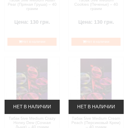
Табак 5ive Medium Asian
Табак 5ive Medium
Pear (Пряная Груша) – 40
Cookies (Печенье) – 40
грамм
грамм
Цена: 130 грн.
Цена: 130 грн.
Нет в наличии
Нет в наличии
НЕТ В НАЛИЧИИ
НЕТ В НАЛИЧИИ
Табак 5ive Medium Crazy
Табак 5ive Medium Cream
Honey Dew (Сочная
Peach (Персиковый Крем)
Дыня) – 40 грамм
– 40 грамм