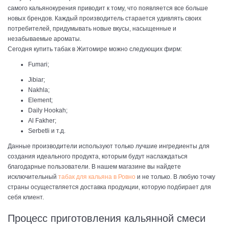
самого кальянокурения приводит к тому, что появляется все больше
новых брендов. Каждый производитель старается удивлять своих
потребителей, придумывать новые вкусы, насыщенные и
незабываемые ароматы.
Сегодня купить табак в Житомире можно следующих фирм:
Fumari;
Jibiar
;
Nakhla
;
Element
;
Daily Hookah
;
A
l
F
akher
;
S
erbetli
и т.д.
Данные производители используют только лучшие ингредиенты для
создания идеального продукта, которым будут наслаждаться
благодарные пользователи. В нашем магазине вы найдете
исключительный
табак для кальяна в Ровно
и не только. В любую точку
страны осуществляется доставка продукции, которую подбирает для
себя клиент.
Процесс приготовления кальянной смеси