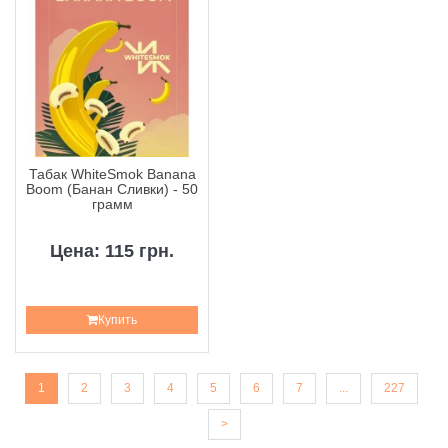
Табак WhiteSmok Banana
Boom (Банан Сливки) - 50
грамм
Цена: 115 грн.
Купить
1
2
3
4
5
6
7
...
227
>