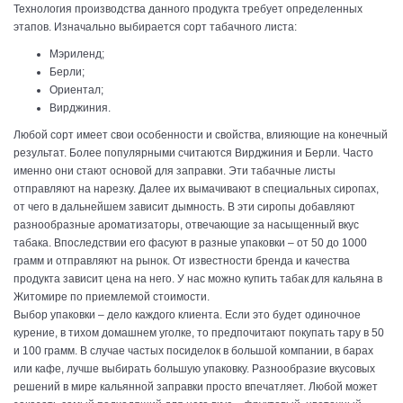
Технология производства данного продукта требует определенных
этапов. Изначально выбирается сорт табачного листа:
Мэриленд;
Берли;
Ориентал;
Вирджиния.
Любой сорт имеет свои особенности и свойства, влияющие на конечный
результат. Более популярными считаются Вирджиния и Берли. Часто
именно они стают основой для заправки. Эти табачные листы
отправляют на нарезку. Далее их вымачивают в специальных сиропах,
от чего в дальнейшем зависит дымность. В эти сиропы добавляют
разнообразные ароматизаторы, отвечающие за насыщенный вкус
табака. Впоследствии его фасуют в разные упаковки – от 50 до
1000
грамм
и отправляют на рынок. От известности бренда и качества
продукта зависит цена на него. У нас можно купить табак для кальяна в
Житомире по приемлемой стоимости.
Выбор упаковки – дело каждого клиента. Если это будет одиночное
курение, в тихом домашнем уголке, то предпочитают покупать тару в 50
и
100 грамм
. В случае частых посиделок в большой компании, в барах
или кафе, лучше выбирать большую упаковку. Разнообразие вкусовых
решений в мире кальянной заправки просто впечатляет. Любой может