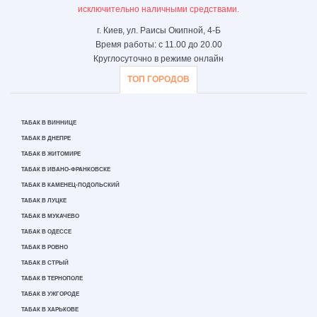
исключительно наличными средствами.
г. Киев, ул. Раисы Окипной, 4-Б
Время работы: с 11.00 до 20.00
Круглосуточно в режиме онлайн
ТОП ГОРОДОВ
ТАБАК В ВИННИЦЕ
ТАБАК В ДНЕПРЕ
ТАБАК В ЖИТОМИРЕ
ТАБАК В ИВАНО-ФРАНКОВСКЕ
ТАБАК В КАМЕНЕЦ-ПОДОЛЬСКИЙ
ТАБАК В ЛУЦКЕ
ТАБАК В МУКАЧЕВО
ТАБАК В ОДЕССЕ
ТАБАК В РОВНО
ТАБАК В СТРЫЙ
ТАБАК В ТЕРНОПОЛЕ
ТАБАК В УЖГОРОДЕ
ТАБАК В ХАРЬКОВЕ