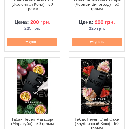
Табак Heven Jelly Cola
Табак Heven Black Grape
(Желейная Кола) - 50
(Черный Виноград) - 50
грамм
грамм
Цена:
200 грн.
Цена:
200 грн.
225 грн.
225 грн.
Купить
Купить
Табак Heven Maracuja
Табак Heven Chef Cake
(Маракуйя) - 50 грамм
(Клубничный Кекс) - 50
грамм