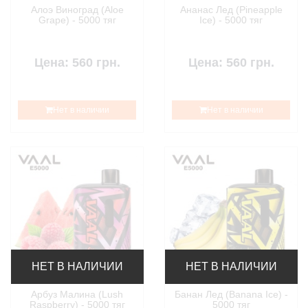
Алоэ Виноград (Aloe
Ананас Лед (Pineapple
Grape) - 5000 тяг
Ice) - 5000 тяг
Цена: 560 грн.
Цена: 560 грн.
Нет в наличии
Нет в наличии
НЕТ В НАЛИЧИИ
НЕТ В НАЛИЧИИ
Арбуз Малина (Lush
Банан Лед (Banana Ice) -
Raspberry) - 5000 тяг
5000 тяг