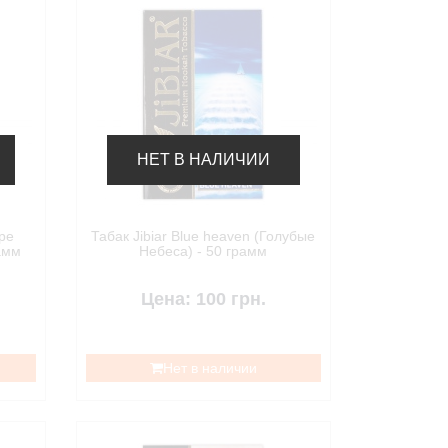
НЕТ В НАЛИЧИИ
ape
Табак Jibiar Blue heaven (Голубые
амм
Небеса) - 50 грамм
Цена: 100 грн.
Нет в наличии