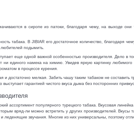
ачиваются в сиропе из патоки, благодаря чему, на выходе они
ность табака. В JIBIAR его достаточное количество, благодаря ч
и любителей подымить.
пает еще одной важной особенностью производителя. Дело в том, 
т ни единого намека на химию. Увидев яркую картинку любимого
роматом в процессе курения.
ая и достаточно мелкая. Забить чашу таким табаком не составить т
что выступает гарантией чистого вкуса дыма без посторонних привку
изводителя
кий ассортимент популярного турецкого табака. Вкусовая линейка
торым вряд-ли можно встретить у других производителей. Вкусы
т
 и леденящие звучания. Многие из них универсальны, поэтому отл