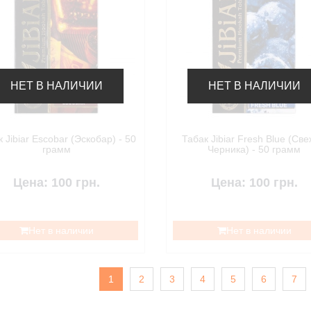
НЕТ В НАЛИЧИИ
НЕТ В НАЛИЧИИ
 Jibiar Escobar (Эскобар) - 50
Табак Jibiar Fresh Blue (Cв
грамм
Черника) - 50 грамм
Цена: 100 грн.
Цена: 100 грн.
Нет в наличии
Нет в наличии
1
2
3
4
5
6
7