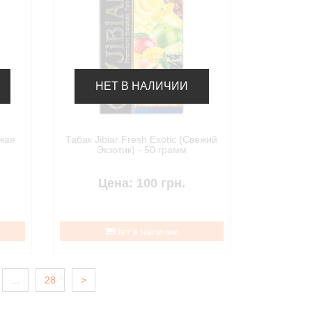
НЕТ В НАЛИЧИИ
ежая
Табак Jibiar Fresh Exotic (Свежий
Экзотик) - 50 грамм
Цена: 100 грн.
Нет в наличии
...
28
>