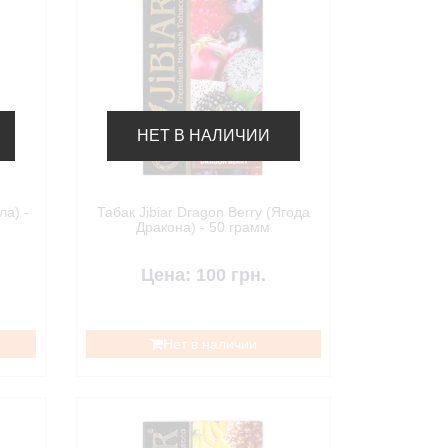
НЕТ В НАЛИЧИИ
ла) -
Табак Jibiar Dragon Berry (Ягода
Дракона) - 50 грамм
Цена: 100 грн.
Нет в наличии