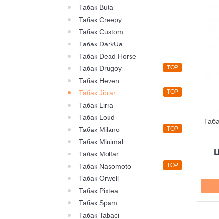
Табак Buta
Табак Creepy
Табак Custom
Табак DarkUa
Табак Dead Horse
TOP
Табак Drugoy
Табак Heven
TOP
Табак Jibiar
Табак Lirra
Табак Loud
Таба
TOP
Табак Milano
Табак Minimal
Табак Molfar
TOP
Табак Nasomoto
Табак Orwell
Табак Pixtea
Табак Spam
Табак Tabaci