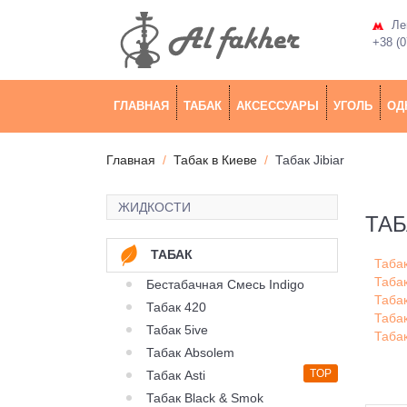
Лев
+38 (0
ГЛАВНАЯ
ТАБАК
АКСЕССУАРЫ
УГОЛЬ
ОД
Главная
Табак в Киеве
Табак Jibiar
ЖИДКОСТИ
ТАБ
ТАБАК
Табак
Табак
Бестабачная Смесь Indigo
Табак
Табак 420
Табак
Табак 5ive
Табак
Табак Absolem
TOP
Табак Asti
Табак Black & Smok