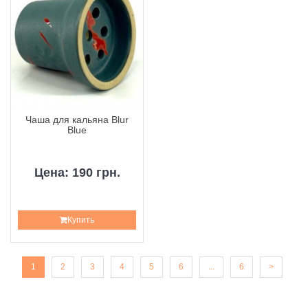
Чаша для кальяна Blur
Blue
Цена: 190 грн.
Купить
1
2
3
4
5
6
...
6
>