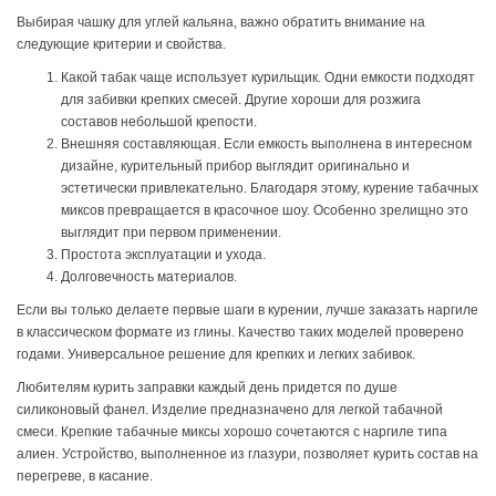
Выбирая чашку для углей кальяна, важно обратить внимание на
следующие критерии и свойства.
Какой табак чаще использует курильщик. Одни емкости подходят
для забивки крепких смесей. Другие хороши для розжига
составов небольшой крепости.
Внешняя составляющая. Если емкость выполнена в интересном
дизайне, курительный прибор выглядит оригинально и
эстетически привлекательно. Благодаря этому, курение табачных
миксов превращается в красочное шоу. Особенно зрелищно это
выглядит при первом применении.
Простота эксплуатации и ухода.
Долговечность материалов.
Если вы только делаете первые шаги в курении, лучше заказать наргиле
в классическом формате из глины. Качество таких моделей проверено
годами. Универсальное решение для крепких и легких забивок.
Любителям курить заправки каждый день придется по душе
силиконовый фанел. Изделие предназначено для легкой табачной
смеси. Крепкие табачные миксы хорошо сочетаются с наргиле типа
алиен. Устройство, выполненное из глазури, позволяет курить состав на
перегреве, в касание.