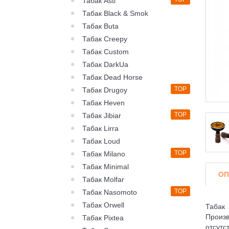
Табак Asti
Табак Black & Smok
Табак Buta
Табак Creepy
Табак Custom
Табак DarkUa
Табак Dead Horse
TOP
Табак Drugoy
Табак Heven
TOP
Табак Jibiar
Табак Lirra
Табак Loud
TOP
Табак Milano
Табак Minimal
ОП
Табак Molfar
TOP
Табак Nasomoto
Табак Orwell
Табак 
Произв
Табак Pixtea
отсут