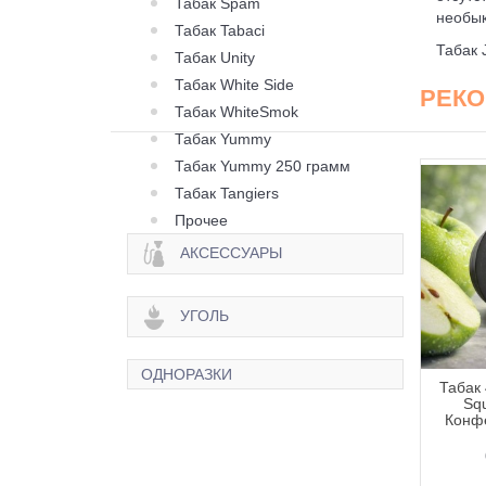
Табак Spam
необык
Табак Tabaci
Табак 
Табак Unity
Табак White Side
РЕК
Табак WhiteSmok
Табак Yummy
Табак Yummy 250 грамм
Табак Tangiers
Прочее
АКСЕССУАРЫ
УГОЛЬ
ОДНОРАЗКИ
 420 Classic Frost
Табак 420 Classic Frost
Табак 
Berry Citrus (Ягода
Line Berry Zen (Ягода
Squ
рус) - 250 грамм
Зен) - 100 грамм
Конфе
645 грн.
335 грн.