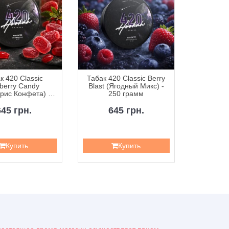
к 420 Classic
Табак 420 Classic Berry
Табак 42
berry Candy
Blast (Ягодный Микс) -
Curr
рис Конфета) -
250 грамм
Смородин
50 грамм
645 грн.
645 грн.
6
Купить
Купить