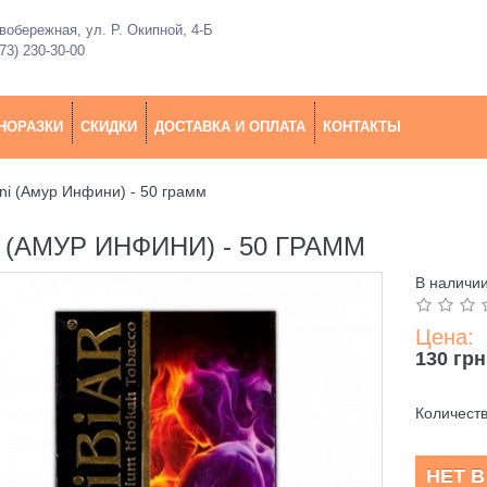
обережная, ул. Р. Окипной, 4-Б
73) 230-30-00
НОРАЗКИ
СКИДКИ
ДОСТАВКА И ОПЛАТА
КОНТАКТЫ
fini (Амур Инфини) - 50 грамм
I (АМУР ИНФИНИ) - 50 ГРАММ
В наличи
Цена:
130 грн
Количест
НЕТ 