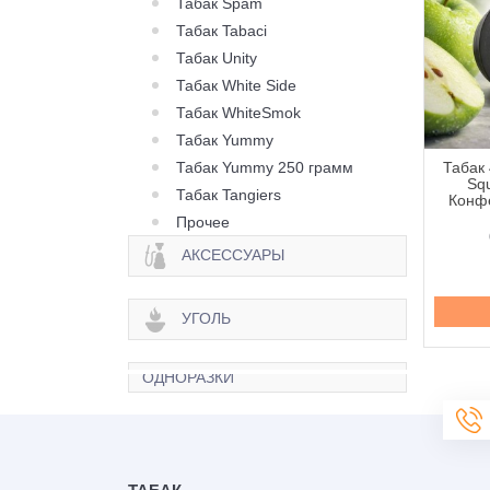
Табак Spam
Табак Tabaci
Табак Unity
Табак White Side
Табак WhiteSmok
Табак Yummy
Табак Yummy 250 грамм
 420 Classic Frost
Табак 420 Classic Frost
Табак 
Berry Citrus (Ягода
Line Berry Zen (Ягода
Squ
Табак Tangiers
рус) - 250 грамм
Зен) - 100 грамм
Конфе
Прочее
645 грн.
335 грн.
АКСЕССУАРЫ
Купить
Купить
УГОЛЬ
ОДНОРАЗКИ