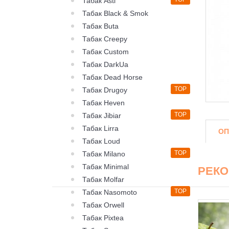
Табак Asti
Табак Black & Smok
Табак Buta
Табак Creepy
Табак Custom
Табак DarkUa
Табак Dead Horse
TOP
Табак Drugoy
Табак Heven
TOP
Табак Jibiar
Табак Lirra
ОП
Табак Loud
TOP
Табак Milano
Табак Minimal
РЕК
Табак Molfar
TOP
Табак Nasomoto
Табак Orwell
Табак Pixtea