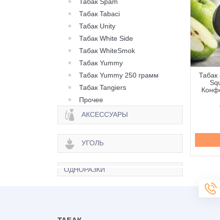
Табак Spam
Табак Tabaci
Табак Unity
Табак White Side
Табак WhiteSmok
Табак Yummy
Табак Yummy 250 грамм
 420 Classic Frost
Табак 420 Classic Frost
Табак 
Berry Citrus (Ягода
Line Berry Zen (Ягода
Squ
Табак Tangiers
рус) - 250 грамм
Зен) - 100 грамм
Конфе
Прочее
645 грн.
335 грн.
АКСЕССУАРЫ
Купить
Купить
УГОЛЬ
ОДНОРАЗКИ