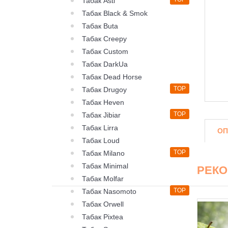
Табак Asti
Табак Black & Smok
Табак Buta
Табак Creepy
Табак Custom
Табак DarkUa
Табак Dead Horse
TOP
Табак Drugoy
Табак Heven
TOP
Табак Jibiar
Табак Lirra
ОП
Табак Loud
TOP
Табак Milano
Табак Minimal
РЕК
Табак Molfar
TOP
Табак Nasomoto
Табак Orwell
Табак Pixtea