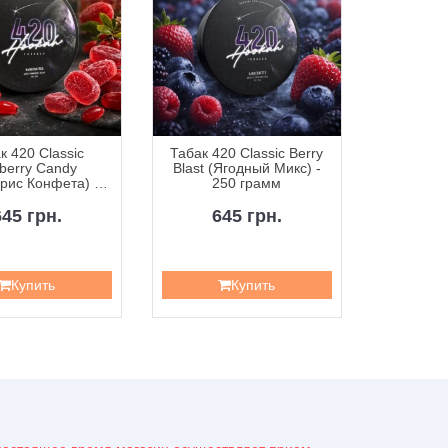
к 420 Classic
Табак 420 Classic Berry
Табак 42
berry Candy
Blast (Ягодный Микс) -
Curr
рис Конфета) -
250 грамм
Смородин
50 грамм
645 грн.
645 грн.
6
Купить
Купить