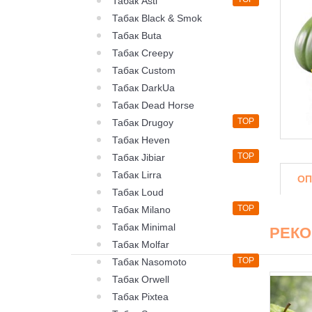
Табак Asti
Табак Black & Smok
Табак Buta
Табак Creepy
Табак Custom
Табак DarkUa
Табак Dead Horse
TOP
Табак Drugoy
Табак Heven
TOP
Табак Jibiar
Табак Lirra
ОП
Табак Loud
TOP
Табак Milano
Табак Minimal
РЕК
Табак Molfar
TOP
Табак Nasomoto
Табак Orwell
Табак Pixtea