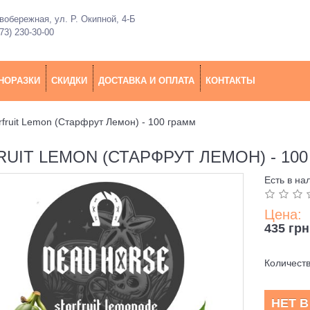
обережная, ул. Р. Окипной, 4-Б
73) 230-30-00
НОРАЗКИ
СКИДКИ
ДОСТАВКА И ОПЛАТА
КОНТАКТЫ
rfruit Lemon (Старфрут Лемон) - 100 грамм
UIT LEMON (СТАРФРУТ ЛЕМОН) - 10
Есть в на
Цена:
435 грн
Количест
НЕТ 