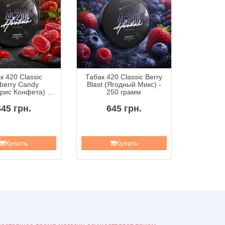
к 420 Classic
Табак 420 Classic Berry
Табак 42
berry Candy
Blast (Ягодный Микс) -
Curr
рис Конфета) -
250 грамм
Смородин
50 грамм
645 грн.
645 грн.
6
Купить
Купить