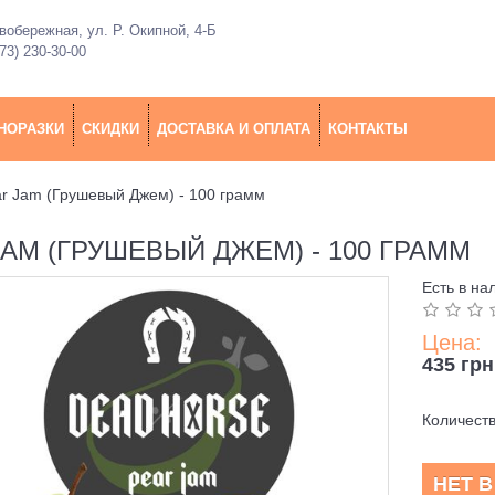
обережная, ул. Р. Окипной, 4-Б
73) 230-30-00
НОРАЗКИ
СКИДКИ
ДОСТАВКА И ОПЛАТА
КОНТАКТЫ
ar Jam (Грушевый Джем) - 100 грамм
AM (ГРУШЕВЫЙ ДЖЕМ) - 100 ГРАММ
Есть в на
Цена:
435 грн
Количест
НЕТ 