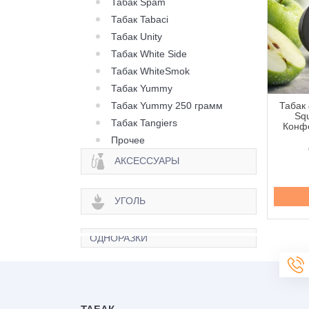
Табак Spam
Табак Tabaci
Табак Unity
Табак White Side
Табак WhiteSmok
Табак Yummy
Табак Yummy 250 грамм
 420 Classic Frost
Табак 420 Classic Frost
Табак 
Berry Citrus (Ягода
Line Berry Zen (Ягода
Squ
Табак Tangiers
рус) - 250 грамм
Зен) - 100 грамм
Конфе
Прочее
645 грн.
335 грн.
АКСЕССУАРЫ
Купить
Купить
УГОЛЬ
ОДНОРАЗКИ