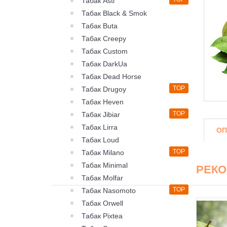
Табак Asti
Табак Black & Smok
Табак Buta
Табак Creepy
Табак Custom
Табак DarkUa
Табак Dead Horse
TOP
Табак Drugoy
Табак Heven
TOP
Табак Jibiar
Табак Lirra
ОП
Табак Loud
TOP
Табак Milano
Табак Minimal
РЕК
Табак Molfar
TOP
Табак Nasomoto
Табак Orwell
Табак Pixtea