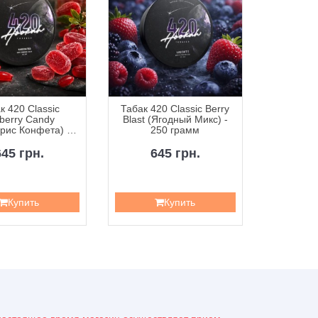
к 420 Classic
Табак 420 Classic Berry
Табак 42
berry Candy
Blast (Ягодный Микс) -
Curr
рис Конфета) -
250 грамм
Смородин
50 грамм
645 грн.
645 грн.
6
Купить
Купить