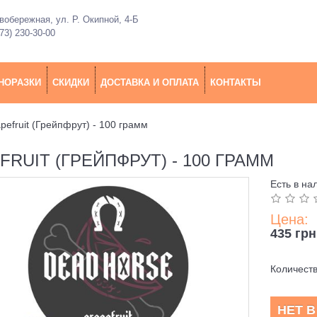
обережная, ул. Р. Окипной, 4-Б
73) 230-30-00
НОРАЗКИ
СКИДКИ
ДОСТАВКА И ОПЛАТА
КОНТАКТЫ
pefruit (Грейпфрут) - 100 грамм
RUIT (ГРЕЙПФРУТ) - 100 ГРАММ
Есть в на
Цена:
435 грн
Количест
НЕТ 