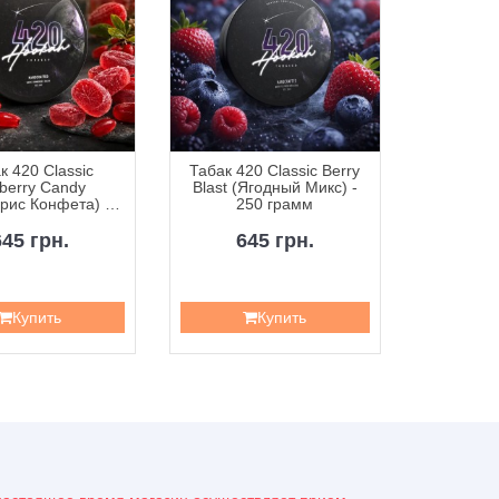
к 420 Classic
Табак 420 Classic Berry
Табак 42
berry Candy
Blast (Ягодный Микс) -
Curr
рис Конфета) -
250 грамм
Смородин
50 грамм
645 грн.
645 грн.
6
Купить
Купить