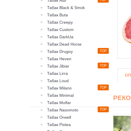
Табак Asti
Табак Black & Smok
Табак Buta
Табак Creepy
Табак Custom
Табак DarkUa
Табак Dead Horse
TOP
Табак Drugoy
Табак Heven
TOP
Табак Jibiar
Табак Lirra
ОП
Табак Loud
TOP
Табак Milano
Табак Minimal
РЕК
Табак Molfar
TOP
Табак Nasomoto
Табак Orwell
Табак Pixtea