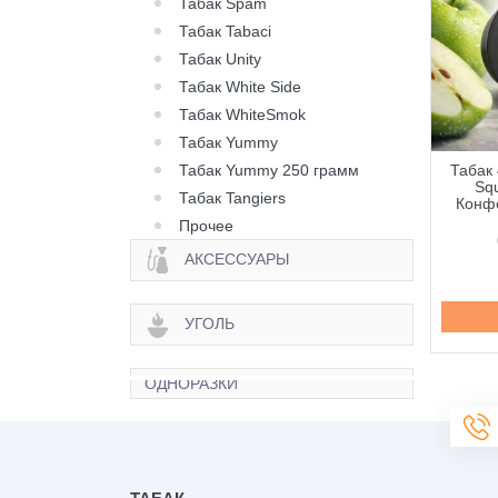
Табак Spam
Табак Tabaci
Табак Unity
Табак White Side
Табак WhiteSmok
Табак Yummy
Табак Yummy 250 грамм
 420 Classic Frost
Табак 420 Classic Frost
Табак 
Berry Citrus (Ягода
Line Berry Zen (Ягода
Squ
Табак Tangiers
рус) - 250 грамм
Зен) - 100 грамм
Конфе
Прочее
645 грн.
335 грн.
АКСЕССУАРЫ
Купить
Купить
УГОЛЬ
ОДНОРАЗКИ