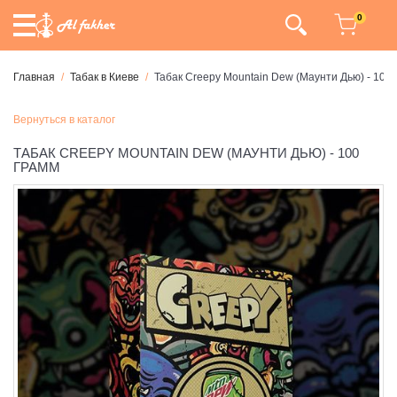
0
Главная
Табак в Киеве
Табак Creepy Mountain Dew (Маунти Дью) - 100
Вернуться в каталог
ТАБАК CREEPY MOUNTAIN DEW (МАУНТИ ДЬЮ) - 100
ГРАММ