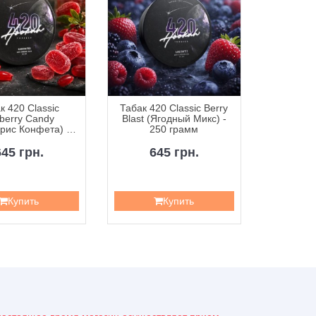
к 420 Classic
Табак 420 Classic Berry
Табак 42
berry Candy
Blast (Ягодный Микс) -
Curr
рис Конфета) -
250 грамм
Смородин
50 грамм
645 грн.
645 грн.
6
Купить
Купить