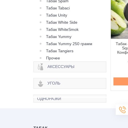
Табак Spam
Табак Tabaci
Табак Unity
Табак White Side
Табак WhiteSmok
Табак Yummy
Табак Yummy 250 грамм
 420 Classic Frost
Табак 420 Classic Frost
Табак 
Berry Citrus (Ягода
Line Berry Zen (Ягода
Squ
Табак Tangiers
рус) - 250 грамм
Зен) - 250 грамм
Конфе
Прочее
645 грн.
645 грн.
АКСЕССУАРЫ
Купить
Купить
УГОЛЬ
ОДНОРАЗКИ