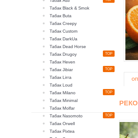
Табак Asti
Табак Black & Smok
Табак Buta
Табак Creepy
Табак Custom
Табак DarkUa
Табак Dead Horse
TOP
Табак Drugoy
Табак Heven
TOP
Табак Jibiar
Табак Lirra
ОП
Табак Loud
TOP
Табак Milano
Табак Minimal
РЕК
Табак Molfar
TOP
Табак Nasomoto
Табак Orwell
Табак Pixtea