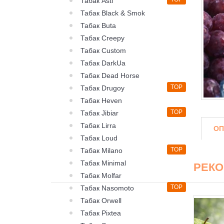
Табак Asti
Табак Black & Smok
Табак Buta
Табак Creepy
Табак Custom
Табак DarkUa
Табак Dead Horse
TOP
Табак Drugoy
Табак Heven
TOP
Табак Jibiar
Табак Lirra
ОП
Табак Loud
TOP
Табак Milano
Табак Minimal
РЕК
Табак Molfar
TOP
Табак Nasomoto
Табак Orwell
Табак Pixtea