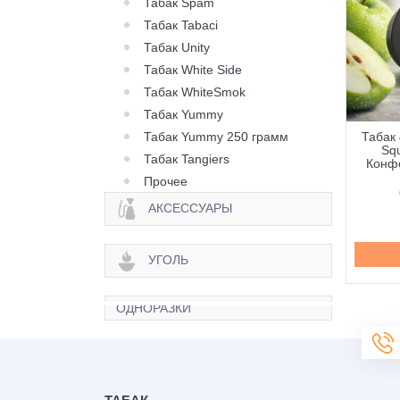
Табак Spam
Табак Tabaci
Табак Unity
Табак White Side
Табак WhiteSmok
Табак Yummy
Табак Yummy 250 грамм
 420 Classic Frost
Табак 420 Classic Frost
Табак 
Berry Citrus (Ягода
Line Berry Zen (Ягода
Squ
Табак Tangiers
рус) - 250 грамм
Зен) - 100 грамм
Конфе
Прочее
645 грн.
335 грн.
АКСЕССУАРЫ
Купить
Купить
УГОЛЬ
ОДНОРАЗКИ