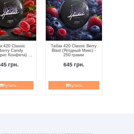
к 420 Classic
Табак 420 Classic Berry
Табак 42
berry Candy
Blast (Ягодный Микс) -
Curr
рис Конфета) -
250 грамм
Смородин
50 грамм
645 грн.
645 грн.
6
Купить
Купить