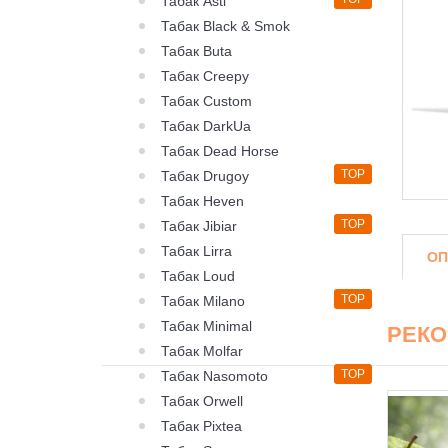
Табак Asti
Табак Black & Smok
Табак Buta
Табак Creepy
Табак Custom
Табак DarkUa
Табак Dead Horse
TOP
Табак Drugoy
Табак Heven
TOP
Табак Jibiar
Табак Lirra
ОП
Табак Loud
TOP
Табак Milano
Табак Minimal
РЕК
Табак Molfar
TOP
Табак Nasomoto
Табак Orwell
Табак Pixtea