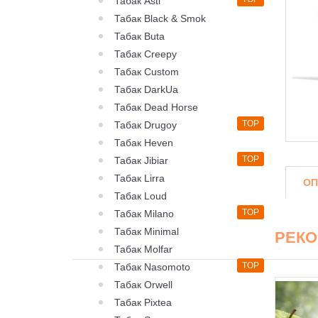
Табак Asti
Табак Black & Smok
Табак Buta
Табак Creepy
Табак Custom
Табак DarkUa
Табак Dead Horse
TOP
Табак Drugoy
Табак Heven
TOP
Табак Jibiar
Табак Lirra
ОП
Табак Loud
TOP
Табак Milano
Табак Minimal
РЕК
Табак Molfar
TOP
Табак Nasomoto
Табак Orwell
Табак Pixtea