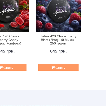
к 420 Classic
Табак 420 Classic Berry
Табак 42
berry Candy
Blast (Ягодный Микс) -
Curr
рис Конфета) -
250 грамм
Смородин
50 грамм
645 грн.
645 грн.
6
Купить
Купить