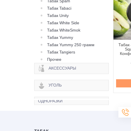
Табак Spam
Табак Tabaci
Табак Unity
Табак White Side
Табак WhiteSmok
Табак Yummy
Табак Yummy 250 грамм
 420 Classic Frost
Табак 420 Classic Frost
Табак 
Berry Citrus (Ягода
Line Berry Zen (Ягода
Squ
Табак Tangiers
рус) - 250 грамм
Зен) - 100 грамм
Конфе
Прочее
645 грн.
335 грн.
АКСЕССУАРЫ
Купить
Купить
УГОЛЬ
ОДНОРАЗКИ