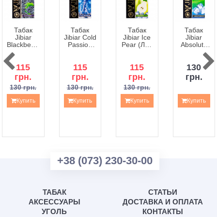
Табак
Табак
Табак
Табак
Jibiar
Jibiar Cold
Jibiar Ice
Jibiar
Blackberry
Passion
Pear (Лед
Absolute
(Ежевика)
(Холодная
Груша) -
Menthe
- 50
Страсть) -
50 грамм
(Абсолютна
грамм
115
50 грамм
115
115
Мята) -
130
50 грамм
грн.
грн.
грн.
грн.
130 грн.
130 грн.
130 грн.
Купить
Купить
Купить
Купить
+38 (073) 230-30-00
ТАБАК
СТАТЬИ
АКСЕССУАРЫ
ДОСТАВКА И ОПЛАТА
УГОЛЬ
КОНТАКТЫ