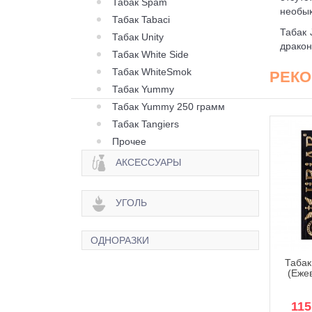
Табак Spam
необык
Табак Tabaci
Табак 
Табак Unity
дракон
Табак White Side
Табак WhiteSmok
РЕК
Табак Yummy
Табак Yummy 250 грамм
Табак Tangiers
Прочее
АКСЕССУАРЫ
УГОЛЬ
ОДНОРАЗКИ
к Jibiar Blackberry
Табак Jibiar Blue heaven
Табак 
rape (Ежевика
(Голубые Небеса) - 50
(Ежев
град) - 50 грамм
грамм
100 грн.
100 грн.
115