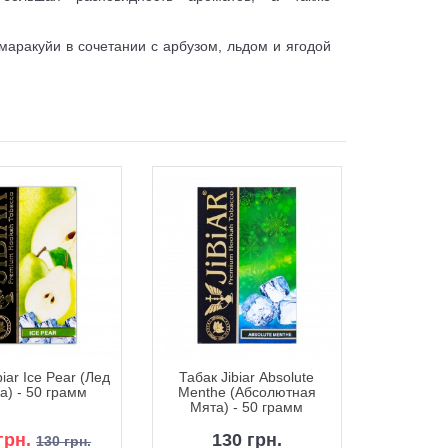
 маракуйи в сочетании с арбузом, льдом и ягодой
biar Ice Pear (Лед
Табак Jibiar Absolute
Табак Jibi
а) - 50 грамм
Menthe (Абсолютная
(Абсолют
Мята) - 50 грамм
грн.
130 грн.
1
130 грн.