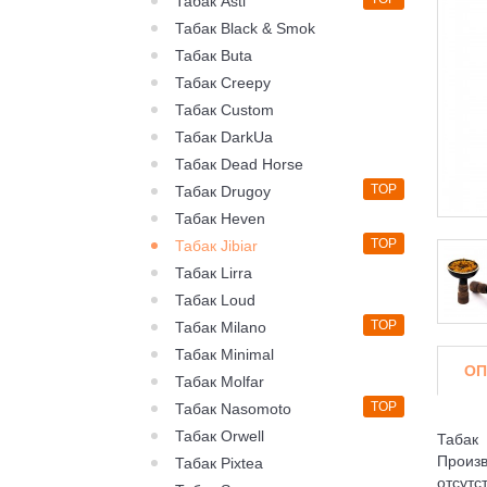
Табак Asti
Табак Black & Smok
Табак Buta
Табак Creepy
Табак Custom
Табак DarkUa
Табак Dead Horse
TOP
Табак Drugoy
Табак Heven
TOP
Табак Jibiar
Табак Lirra
Табак Loud
TOP
Табак Milano
Табак Minimal
ОП
Табак Molfar
TOP
Табак Nasomoto
Табак Orwell
Табак 
Произв
Табак Pixtea
отсут