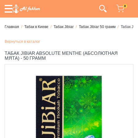
0
Главная
Табак в Киеве
Табак Jibiar
Табак Jibiar 50 грамм
Табак Jib
Вернуться в каталог
ТАБАК JIBIAR ABSOLUTE MENTHE (АБСОЛЮТНАЯ
МЯТА) - 50 ГРАММ