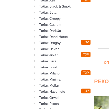
Табак Asti
Табак Black & Smok
Табак Buta
Табак Creepy
Табак Custom
Табак DarkUa
Табак Dead Horse
TOP
Табак Drugoy
Табак Heven
TOP
Табак Jibiar
Табак Lirra
ОП
Табак Loud
TOP
Табак Milano
Табак Minimal
РЕК
Табак Molfar
TOP
Табак Nasomoto
Табак Orwell
Табак Pixtea