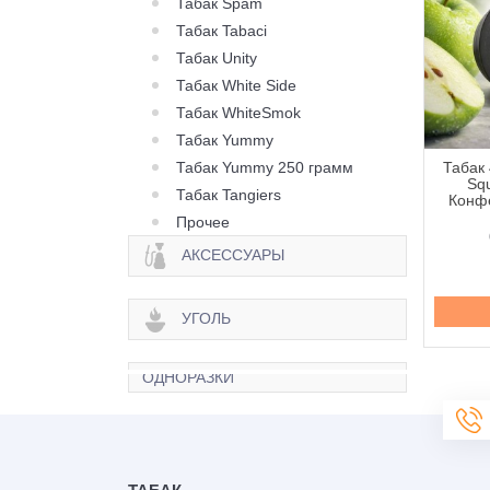
Табак Spam
Табак Tabaci
Табак Unity
Табак White Side
Табак WhiteSmok
Табак Yummy
Табак Yummy 250 грамм
 420 Classic Frost
Табак 420 Classic Frost
Табак 
Berry Citrus (Ягода
Line Berry Zen (Ягода
Squ
Табак Tangiers
рус) - 250 грамм
Зен) - 100 грамм
Конфе
Прочее
645 грн.
335 грн.
АКСЕССУАРЫ
Купить
Купить
УГОЛЬ
ОДНОРАЗКИ