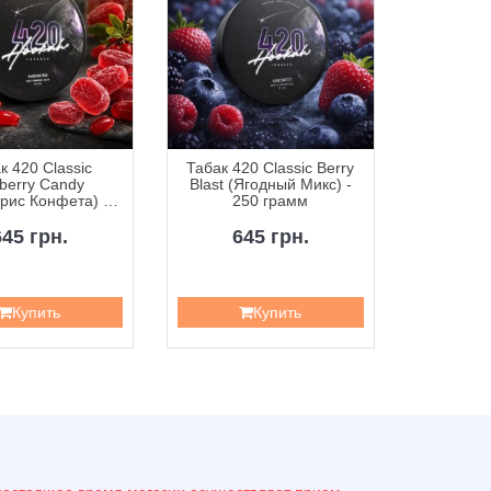
к 420 Classic
Табак 420 Classic Berry
Табак 42
berry Candy
Blast (Ягодный Микс) -
Curr
рис Конфета) -
250 грамм
Смородин
50 грамм
645 грн.
645 грн.
6
Купить
Купить