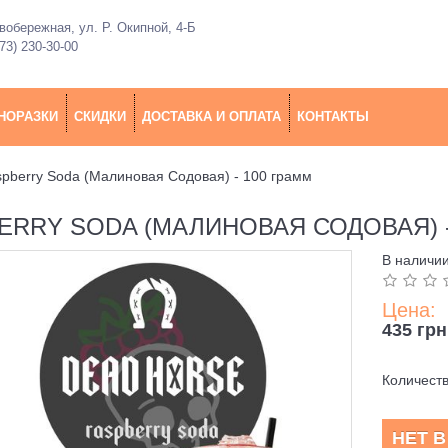
обережная, ул. Р. Окипной, 4-Б
73) 230-30-00
НОРАЗКИ
СКИДКИ
ДОСТАВКА И ОПЛАТА
КОНТАКТЫ
spberry Soda (Малиновая Содовая) - 100 грамм
ERRY SODA (МАЛИНОВАЯ СОДОВАЯ) -
В наличи
Цена:
435 грн
Количест
НЕТ 