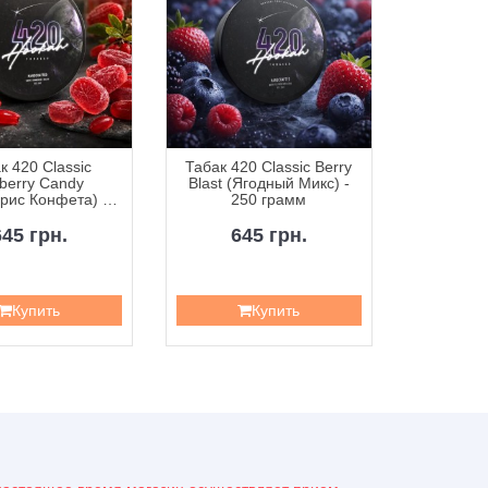
к 420 Classic
Табак 420 Classic Berry
Табак 42
berry Candy
Blast (Ягодный Микс) -
Curr
рис Конфета) -
250 грамм
Смородин
50 грамм
645 грн.
645 грн.
6
Купить
Купить