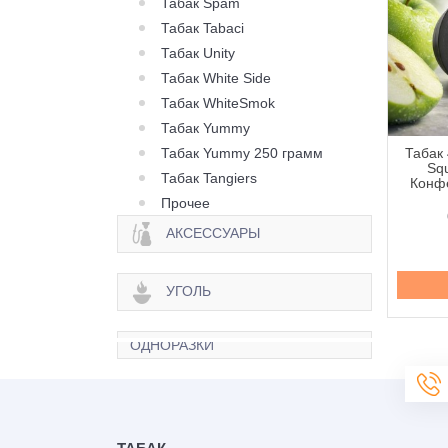
Табак Spam
Табак Tabaci
Табак Unity
Табак White Side
Табак WhiteSmok
Табак Yummy
Табак Yummy 250 грамм
 420 Classic Frost
Табак 420 Classic Frost
Табак 
Berry Citrus (Ягода
Line Berry Zen (Ягода
Squ
Табак Tangiers
рус) - 250 грамм
Зен) - 100 грамм
Конфе
Прочее
645 грн.
335 грн.
АКСЕССУАРЫ
Купить
Купить
УГОЛЬ
ОДНОРАЗКИ