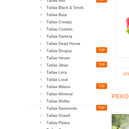
Табак Asti
Табак Black & Smok
Табак Buta
Табак Creepy
Табак Custom
Табак DarkUa
Табак Dead Horse
TOP
Табак Drugoy
Табак Heven
TOP
Табак Jibiar
Табак Lirra
ОП
Табак Loud
TOP
Табак Milano
Табак Minimal
РЕК
Табак Molfar
TOP
Табак Nasomoto
Табак Orwell
Табак Pixtea