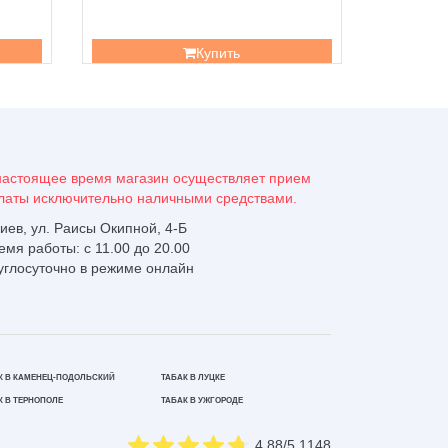
Купить
настоящее время магазин осуществляет прием
латы исключительно наличными средствами.
 Киев, ул. Раисы Окипной, 4-Б
емя работы: с 11.00 до 20.00
углосуточно в режиме онлайн
К В КАМЕНЕЦ-ПОДОЛЬСКИЙ
ТАБАК В ЛУЦКЕ
К В ТЕРНОПОЛЕ
ТАБАК В УЖГОРОДЕ
4.88
/5
1148