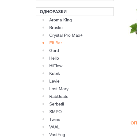
ОДНОРАЗКИ
Aroma King
Brusko
Crystal Pro Max+
Elf Bar
Gord
Hello
HiFlow
Kubik
Lavie
Lost Mary
RabBeats
Serbetli
SMPO
Twins
ОП
VAAL
VastFog