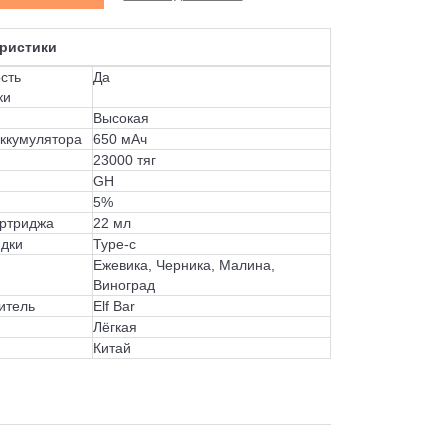
ристики
сть
Да
ки
Высокая
аккумулятора
650 мАч
23000 тяг
GH
5%
ртриджа
22 мл
ядки
Type-c
Ежевика, Черника, Малина,
Виноград
итель
Elf Bar
Лёгкая
Китай