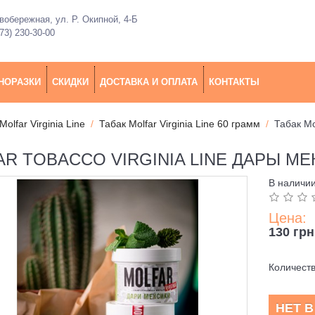
обережная, ул. Р. Окипной, 4-Б
73) 230-30-00
НОРАЗКИ
СКИДКИ
ДОСТАВКА И ОПЛАТА
КОНТАКТЫ
Molfar Virginia Line
Табак Molfar Virginia Line 60 грамм
Табак Mo
R TOBACCO VIRGINIA LINE ДАРЫ МЕК
В наличи
Цена:
130 грн
Количест
НЕТ 