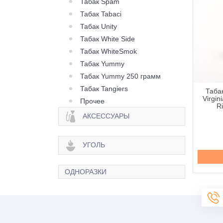
Табак Spam
Табак Tabaci
Табак Unity
Табак White Side
Табак WhiteSmok
Табак Yummy
Табак Yummy 250 грамм
Табак Tangiers
к Molfar Tobacco
Табак Molfar Tobacco
Табак
ia Line Оскома - 60
Virginia Line Печенье &
Virgin
Прочее
грамм
Мармелад - 60 грамм
R
АКСЕССУАРЫ
130 грн.
130 грн.
УГОЛЬ
Купить
Купить
ОДНОРАЗКИ