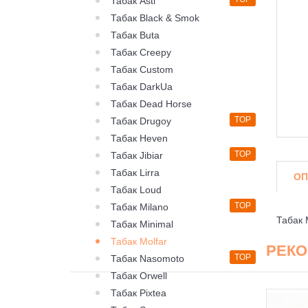
Табак Asti
Табак Black & Smok
Табак Buta
Табак Creepy
Табак Custom
Табак DarkUa
Табак Dead Horse
TOP
Табак Drugoy
Табак Heven
TOP
Табак Jibiar
Табак Lirra
ОП
Табак Loud
TOP
Табак Milano
Табак 
Табак Minimal
Табак Molfar
РЕК
TOP
Табак Nasomoto
Табак Orwell
Табак Pixtea