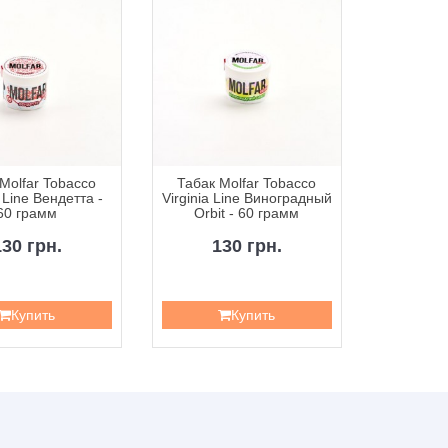
Molfar Tobacco
Табак Molfar Tobacco
Табак M
a Line Вендетта -
Virginia Line Виноградный
Virginia 
60 грамм
Orbit - 60 грамм
- 
130 грн.
130 грн.
1
Купить
Купить