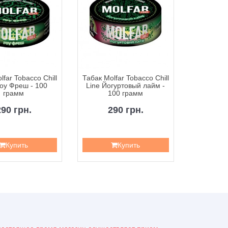
lfar Tobacco Chill
Табак Molfar Tobacco Chill
Табак Molf
Гоу Фреш - 100
Line Йогуртовый лайм -
Line Йог
грамм
100 грамм
4
290 грн.
290 грн.
1
Купить
Купить