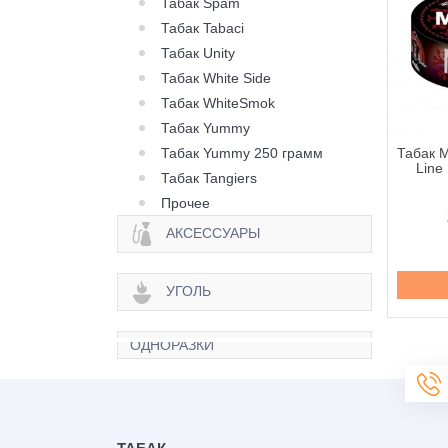
Табак Spam
Табак Tabaci
Табак Unity
Табак White Side
Табак WhiteSmok
Табак Yummy
Табак Yummy 250 грамм
Molfar Tobacco Chill
Табак Molfar Tobacco Chill
Табак M
ine Вареники с
Line Взрывные Ягоды -
Line
Табак Tangiers
ями - 100 грамм
100 грамм
Прочее
290 грн.
290 грн.
АКСЕССУАРЫ
Купить
Купить
УГОЛЬ
ОДНОРАЗКИ