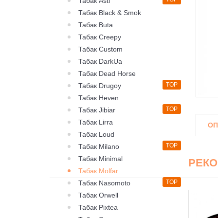
Табак Asti
Табак Black & Smok
Табак Buta
Табак Creepy
Табак Custom
Табак DarkUa
Табак Dead Horse
TOP
Табак Drugoy
Табак Heven
TOP
Табак Jibiar
Табак Lirra
ОП
Табак Loud
TOP
Табак Milano
Табак Minimal
РЕК
Табак Molfar
TOP
Табак Nasomoto
Табак Orwell
Табак Pixtea