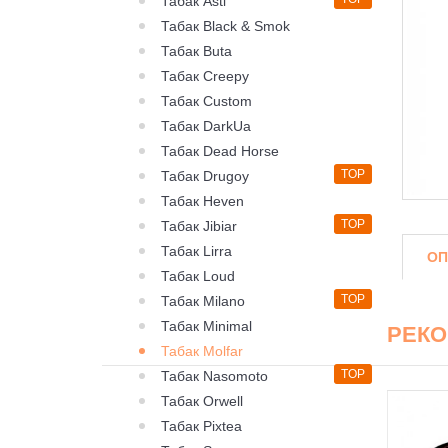
Табак Asti
Табак Black & Smok
Табак Buta
Табак Creepy
Табак Custom
Табак DarkUa
Табак Dead Horse
TOP
Табак Drugoy
Табак Heven
TOP
Табак Jibiar
Табак Lirra
ОП
Табак Loud
TOP
Табак Milano
Табак Minimal
РЕК
Табак Molfar
TOP
Табак Nasomoto
Табак Orwell
Табак Pixtea