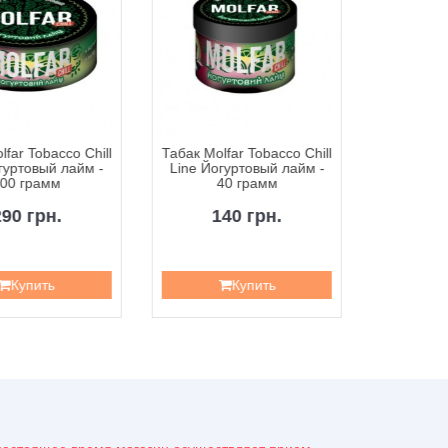
lfar Tobacco Chill
Табак Molfar Tobacco Chill
Табак Molf
гуртовый лайм -
Line Йогуртовый лайм -
Line Ревн
00 грамм
40 грамм
290 грн.
140 грн.
1
Купить
Купить