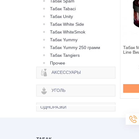
Табак Spam
Табак Tabaci
Табак Unity
Табак White Side
Табак WhiteSmok
Табак Yummy
Табак Yummy 250 грамм
Molfar Tobacco Chill
Табак Molfar Tobacco Chill
Табак M
 Зеленый Манго -
Line Вишнёвка - 100
Line Ви
Табак Tangiers
100 грамм
грамм
Прочее
290 грн.
290 грн.
АКСЕССУАРЫ
Купить
Купить
УГОЛЬ
ОДНОРАЗКИ