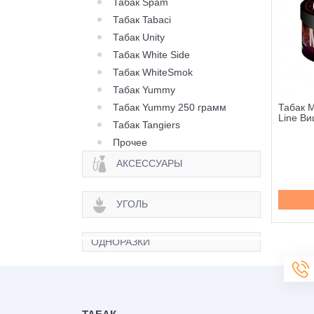
Табак Spam
Табак Tabaci
Табак Unity
Табак White Side
Табак WhiteSmok
Табак Yummy
Табак Yummy 250 грамм
Molfar Tobacco Chill
Табак Molfar Tobacco Chill
Табак M
оу Фреш - 40 грамм
Line Искра - 40 грамм
Line Ви
Табак Tangiers
Прочее
140 грн.
140 грн.
АКСЕССУАРЫ
Купить
Купить
УГОЛЬ
ОДНОРАЗКИ