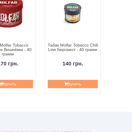
Molfar Tobacco
Табак Molfar Tobacco Chill
Табак Molf
ine Вишнёвка - 40
Line Бергамот - 40 грамм
Line Зел
грамм
170 грн.
140 грн.
1
Купить
Купить