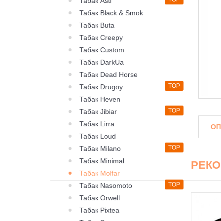
Табак Asti
Табак Black & Smok
Табак Buta
Табак Creepy
Табак Custom
Табак DarkUa
Табак Dead Horse
TOP
Табак Drugoy
Табак Heven
TOP
Табак Jibiar
Табак Lirra
ОП
Табак Loud
TOP
Табак Milano
Табак Minimal
РЕК
Табак Molfar
TOP
Табак Nasomoto
Табак Orwell
Табак Pixtea