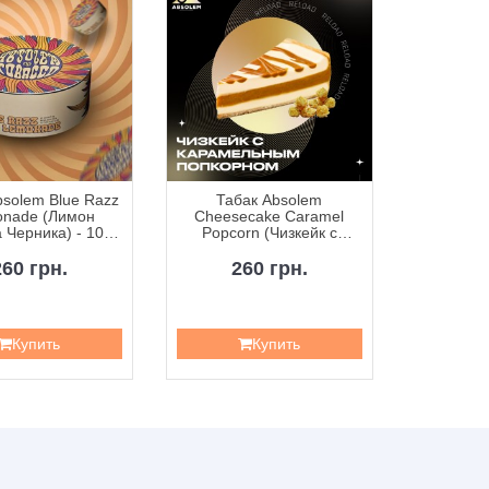
bsolem Blue Razz
Табак Absolem
Табак A
nade (Лимон
Cheesecake Caramel
Compot
 Черника) - 100
Popcorn (Чизкейк с
Компот
грамм
Карамельным
Попкорном) - 100 грамм
260 грн.
260 грн.
2
Купить
Купить