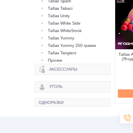
Табак Spam
Табак Tabaci
Табак Unity
Табак White Side
Табак WhiteSmok
Табак Yummy
Табак Yummy 250 грамм
Табак Tangiers
Absolem Strawberry
Табак Absolem Gold Flat
Табак 
nut (Клубничный
White (Холодный Флэт
(Ягод
Прочее
чик) - 100 грамм
Уайт) - 100 грамм
АКСЕССУАРЫ
260 грн.
260 грн.
УГОЛЬ
Купить
Купить
ОДНОРАЗКИ