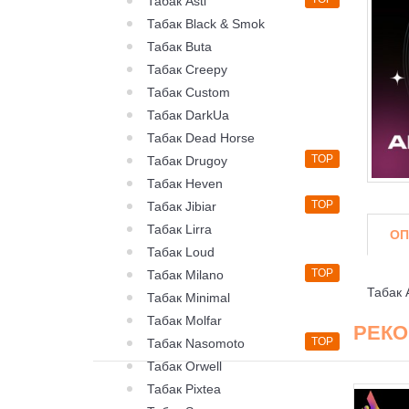
Табак Asti
Табак Black & Smok
Табак Buta
Табак Creepy
Табак Custom
Табак DarkUa
Табак Dead Horse
TOP
Табак Drugoy
Табак Heven
TOP
Табак Jibiar
Табак Lirra
ОП
Табак Loud
TOP
Табак Milano
Табак 
Табак Minimal
Табак Molfar
РЕК
TOP
Табак Nasomoto
Табак Orwell
Табак Pixtea