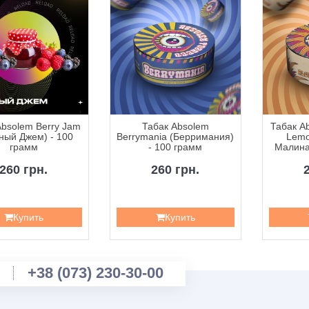
Absolem Berry Jam
Табак Absolem
Табак A
ный Джем) - 100
Berrymania (Берримания)
Lemo
грамм
- 100 грамм
Малина
260 грн.
260 грн.
Купить
Купить
+38 (073) 230-30-00