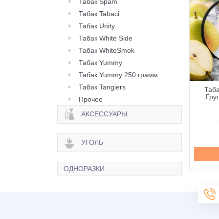
Табак Spam
Табак Tabaci
Табак Unity
Табак White Side
Табак WhiteSmok
Табак Yummy
Табак Yummy 250 грамм
Табак Tangiers
 420 Light Клубника
Табак 420 Light
Таба
илик - 250 грамм
Клубничный Мильфей -
Гру
Прочее
250 грамм
АКСЕССУАРЫ
595 грн.
595 грн.
УГОЛЬ
Купить
Купить
ОДНОРАЗКИ