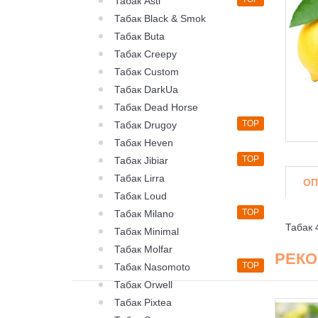
Табак Asti
Табак Black & Smok
Табак Buta
Табак Creepy
Табак Custom
Табак DarkUa
Табак Dead Horse
TOP
Табак Drugoy
Табак Heven
TOP
Табак Jibiar
Табак Lirra
ОП
Табак Loud
TOP
Табак Milano
Табак 
Табак Minimal
Табак Molfar
РЕК
TOP
Табак Nasomoto
Табак Orwell
Табак Pixtea