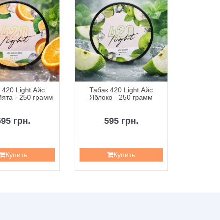
 420 Light Айс
Табак 420 Light Айс
Таба
ята - 250 грамм
Яблоко - 250 грамм
Ананасов
595 грн.
595 грн.
5
Купить
Купить