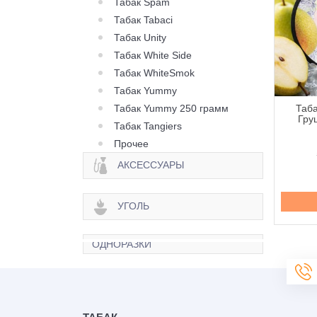
Табак Spam
Табак Tabaci
Табак Unity
Табак White Side
Табак WhiteSmok
Табак Yummy
Табак Yummy 250 грамм
абак 420 Light
Табак 420 Light Лав 66 -
Таба
ничный Мильфей -
250 грамм
Гру
Табак Tangiers
250 грамм
Прочее
595 грн.
595 грн.
АКСЕССУАРЫ
Купить
Купить
УГОЛЬ
ОДНОРАЗКИ