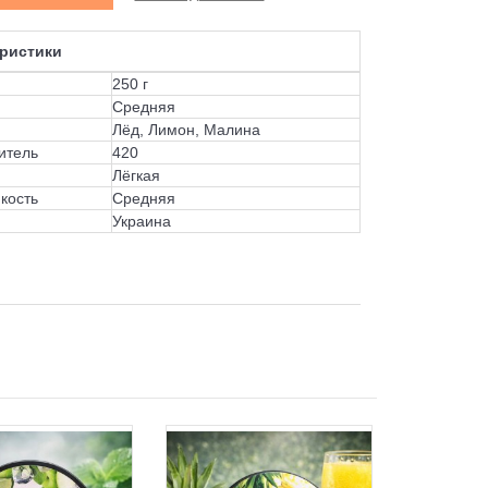
ристики
250 г
Средняя
Лёд, Лимон, Малина
итель
420
Лёгкая
кость
Средняя
Украина