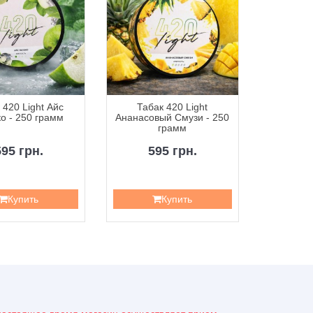
 420 Light Айс
Табак 420 Light
Табак 420
о - 250 грамм
Ананасовый Смузи - 250
Клубник
грамм
595 грн.
595 грн.
5
Купить
Купить