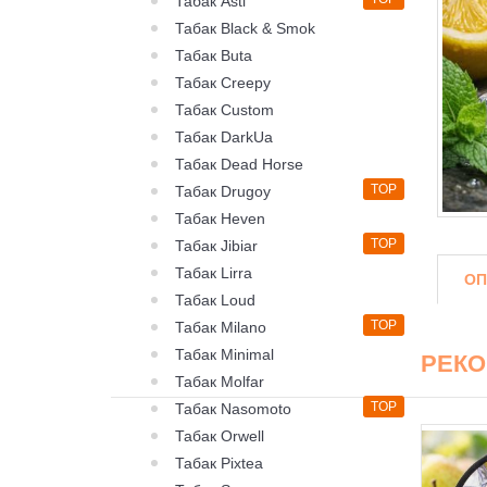
Табак Asti
Табак Black & Smok
Табак Buta
Табак Creepy
Табак Custom
Табак DarkUa
Табак Dead Horse
TOP
Табак Drugoy
Табак Heven
TOP
Табак Jibiar
Табак Lirra
ОП
Табак Loud
TOP
Табак Milano
Табак Minimal
РЕК
Табак Molfar
TOP
Табак Nasomoto
Табак Orwell
Табак Pixtea