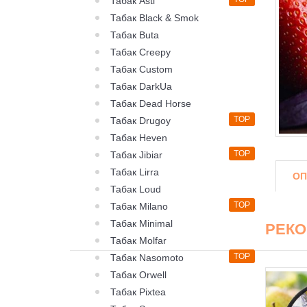
Табак Asti
Табак Black & Smok
Табак Buta
Табак Creepy
Табак Custom
Табак DarkUa
Табак Dead Horse
TOP
Табак Drugoy
Табак Heven
TOP
Табак Jibiar
Табак Lirra
ОП
Табак Loud
TOP
Табак Milano
Табак Minimal
РЕК
Табак Molfar
TOP
Табак Nasomoto
Табак Orwell
Табак Pixtea