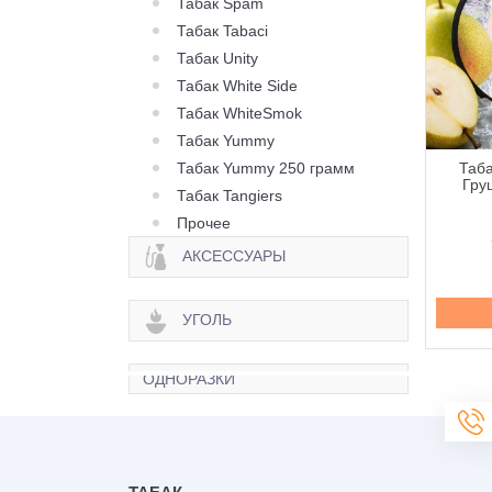
Табак Spam
Табак Tabaci
Табак Unity
Табак White Side
Табак WhiteSmok
Табак Yummy
Табак Yummy 250 грамм
абак 420 Light
Табак 420 Light Лав 66 -
Таба
ничный Мильфей -
250 грамм
Гру
Табак Tangiers
250 грамм
Прочее
595 грн.
595 грн.
АКСЕССУАРЫ
Купить
Купить
УГОЛЬ
ОДНОРАЗКИ