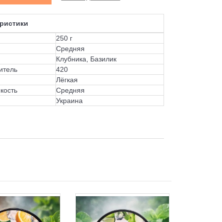
ристики
250 г
Средняя
Клубника, Базилик
итель
420
Лёгкая
кость
Средняя
Украина