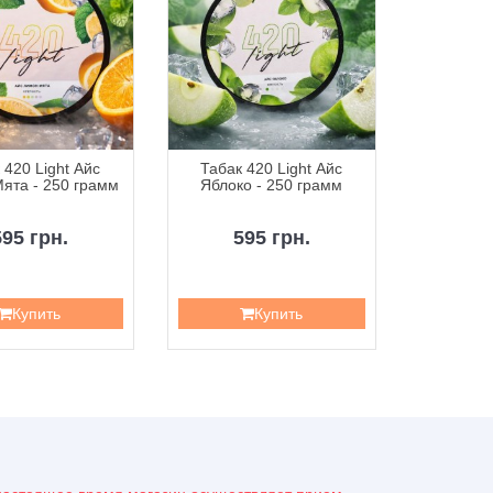
 420 Light Айс
Табак 420 Light Айс
Таба
ята - 250 грамм
Яблоко - 250 грамм
Ананасов
595 грн.
595 грн.
5
Купить
Купить