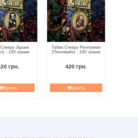
 Creepy Jigsaw
Табак Creepy Pennywise
Табак Cre
о) - 100 грамм
(Пеннівайз) - 100 грамм
(Ягода Хо
420 грн.
420 грн.
4
Купить
Купить