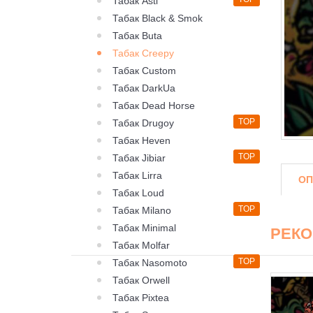
Табак Asti
Табак Black & Smok
Табак Buta
Табак Creepy
Табак Custom
Табак DarkUa
Табак Dead Horse
TOP
Табак Drugoy
Табак Heven
TOP
Табак Jibiar
Табак Lirra
ОП
Табак Loud
TOP
Табак Milano
Табак Minimal
РЕК
Табак Molfar
TOP
Табак Nasomoto
Табак Orwell
Табак Pixtea