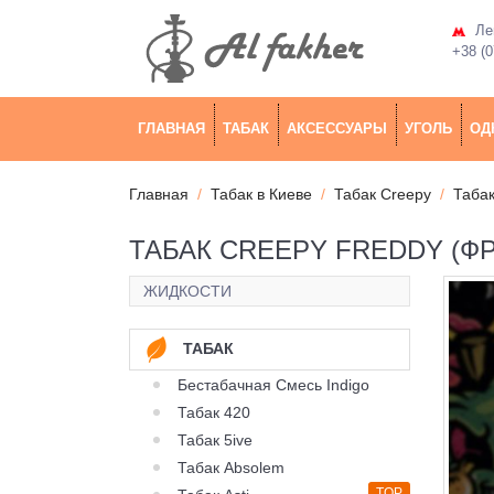
Лев
+38 (0
ГЛАВНАЯ
ТАБАК
АКСЕССУАРЫ
УГОЛЬ
ОД
Главная
Табак в Киеве
Табак Creepy
Табак
ТАБАК CREEPY FREDDY (ФР
ЖИДКОСТИ
ТАБАК
Бестабачная Смесь Indigo
Табак 420
Табак 5ive
Табак Absolem
TOP