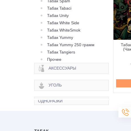
Табак Spam
Табак Tabaci
Табак Unity
Табак White Side
Табак WhiteSmok
Табак Yummy
Табак Yummy 250 грамм
ак Creepy Creepy
Табак Creepy Creepy
Таба
n (Крипи Лимон) -
Mango (Крипи Манго) -
(Чак
Табак Tangiers
100 грамм
100 грамм
Прочее
420 грн.
420 грн.
АКСЕССУАРЫ
Купить
Купить
УГОЛЬ
ОДНОРАЗКИ