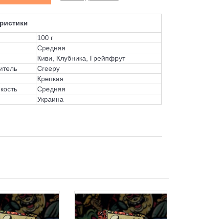
ристики
100 г
Средняя
Киви, Клубника, Грейпфрут
итель
Creepy
Крепкая
кость
Средняя
Украина