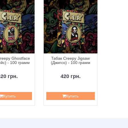
reepy Ghostface
Табак Creepy Jigsaw
Табак Cr
йс) - 100 грамм
(Джигсо) - 100 грамм
(Пенніва
420 грн.
420 грн.
4
Купить
Купить