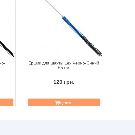
но-
Ершик для шахты Lex Черно-Синий
Ершик
65 см
120 грн.
Купить