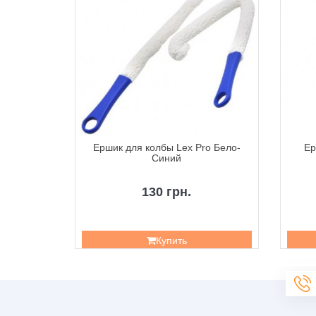
Camping
Ершик для колбы Lex Pro Бело-
Ер
Синий
130 грн.
н.
Купить