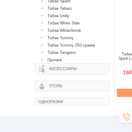
Табак Spam
Табак Tabaci
Табак Unity
Табак White Side
Табак WhiteSmok
Табак Yummy
Табак Yummy 250 грамм
Табак Tangiers
к Molfar Tobacco
Табак Molfar Tobacco
Табак
t Line Тропический
Spirit Line Херсонский
Spirit 
Прочее
узи - 40 грамм
Арбуз - 40 грамм
АКСЕССУАРЫ
170 грн.
170 грн.
150
УГОЛЬ
Купить
Купить
ОДНОРАЗКИ