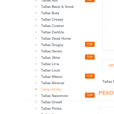
Табак Asti
Табак Black & Smok
Табак Buta
Табак Creepy
Табак Custom
Табак DarkUa
Табак Dead Horse
TOP
Табак Drugoy
Табак Heven
TOP
Табак Jibiar
Табак Lirra
ОП
Табак Loud
TOP
Табак Milano
Табак 
Табак Minimal
Табак Molfar
РЕК
TOP
Табак Nasomoto
Табак Orwell
Табак Pixtea