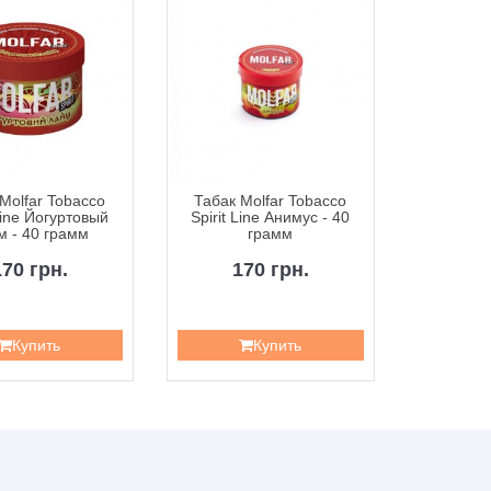
Molfar Tobacco
Табак Molfar Tobacco
Табак M
 Line Йогуртовый
Spirit Line Анимус - 40
Spirit L
м - 40 грамм
грамм
Вишням
170 грн.
170 грн.
1
Купить
Купить