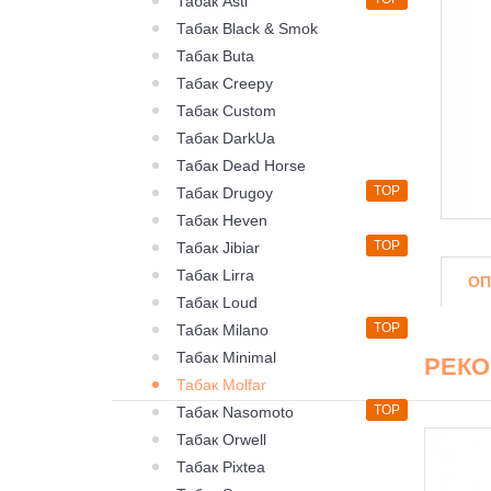
Табак Asti
Табак Black & Smok
Табак Buta
Табак Creepy
Табак Custom
Табак DarkUa
Табак Dead Horse
TOP
Табак Drugoy
Табак Heven
TOP
Табак Jibiar
Табак Lirra
ОП
Табак Loud
TOP
Табак Milano
Табак Minimal
РЕК
Табак Molfar
TOP
Табак Nasomoto
Табак Orwell
Табак Pixtea