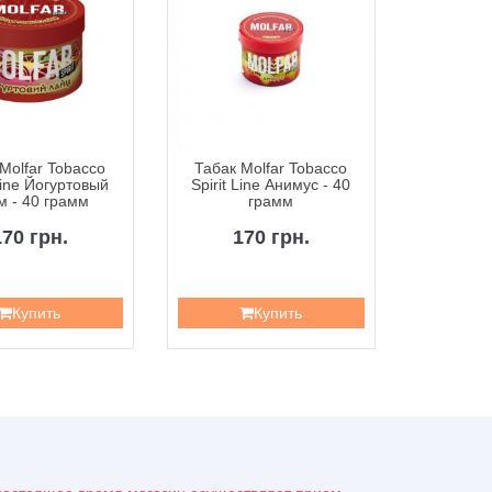
Molfar Tobacco
Табак Molfar Tobacco
Табак M
 Line Йогуртовый
Spirit Line Анимус - 40
Spirit L
м - 40 грамм
грамм
Вишням
170 грн.
170 грн.
1
Купить
Купить