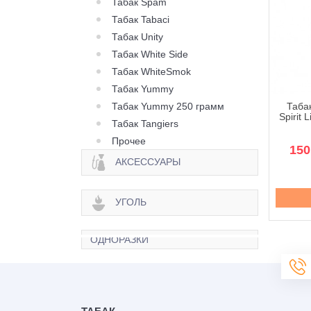
Табак Spam
Табак Tabaci
Табак Unity
Табак White Side
Табак WhiteSmok
Табак Yummy
Табак Yummy 250 грамм
к Molfar Tobacco
Табак Molfar Tobacco
Табак
it Line Фиорд - 40
Spirit Line Херсонский
Spirit 
Табак Tangiers
грамм
Арбуз - 40 грамм
Прочее
170 грн.
170 грн.
150
АКСЕССУАРЫ
Купить
Купить
УГОЛЬ
ОДНОРАЗКИ