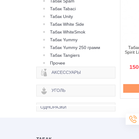
Табак Spam
Табак Tabaci
Табак Unity
Табак White Side
Табак WhiteSmok
Табак Yummy
Табак Yummy 250 грамм
к Molfar Tobacco
Табак Molfar Tobacco
Табак
it Line Фиорд - 40
Spirit Line Херсонский
Spirit 
Табак Tangiers
грамм
Арбуз - 40 грамм
Прочее
170 грн.
170 грн.
150
АКСЕССУАРЫ
Купить
Купить
УГОЛЬ
ОДНОРАЗКИ