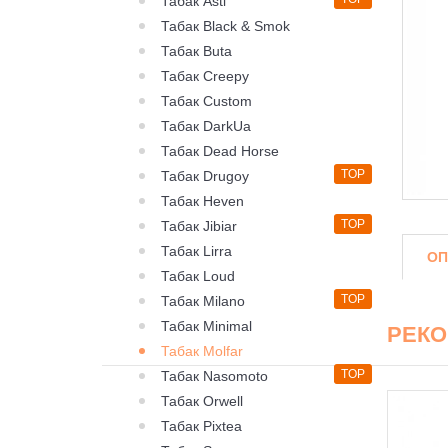
Табак Asti
Табак Black & Smok
Табак Buta
Табак Creepy
Табак Custom
Табак DarkUa
Табак Dead Horse
TOP
Табак Drugoy
Табак Heven
TOP
Табак Jibiar
Табак Lirra
ОП
Табак Loud
TOP
Табак Milano
Табак Minimal
РЕК
Табак Molfar
TOP
Табак Nasomoto
Табак Orwell
Табак Pixtea