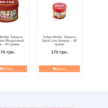
Molfar Tobacco
Табак Molfar Tobacco
Табак M
 Line Йогуртовый
Spirit Line Анимус - 40
Spirit L
м - 40 грамм
грамм
Вишням
170 грн.
170 грн.
1
Купить
Купить