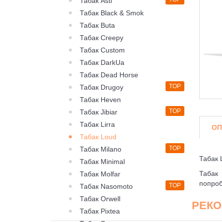
Табак Asti
Табак Black & Smok
Табак Buta
Табак Creepy
Табак Custom
Табак DarkUa
Табак Dead Horse
TOP
Табак Drugoy
Табак Heven
TOP
Табак Jibiar
Табак Lirra
ОП
Табак Loud
TOP
Табак Milano
Табак 
Табак Minimal
Табак 
Табак Molfar
попроб
TOP
Табак Nasomoto
Табак Orwell
РЕК
Табак Pixtea