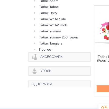
Табак Spam
Табак Tabaci
Табак Unity
Табак White Side
Табак WhiteSmok
Табак Yummy
Табак Yummy 250 грамм
Табак Tangiers
Прочее
АКСЕССУАРЫ
ак Loud Coconut
Табак Loud Cola (Кола) -
Табак 
okie (Кокосовое
40 грамм
(Крем 
енье) - 40 грамм
УГОЛЬ
180 грн.
180 грн.
ОДНОРАЗКИ
Купить
Купить