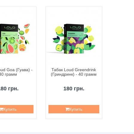
ud Goa (Гуава) -
Табак Loud Greendrink
Табак Lou
40 грамм
(Гриндринк) - 40 грамм
(Манго П
- 
180 грн.
180 грн.
1
Купить
Купить