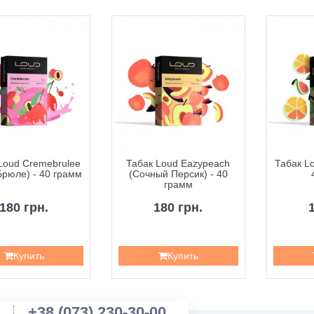
Loud Cremebrulee
Табак Loud Eazypeach
Табак Lo
Брюле) - 40 грамм
(Сочный Персик) - 40
грамм
180 грн.
180 грн.
Купить
Купить
+38 (073) 230-30-00