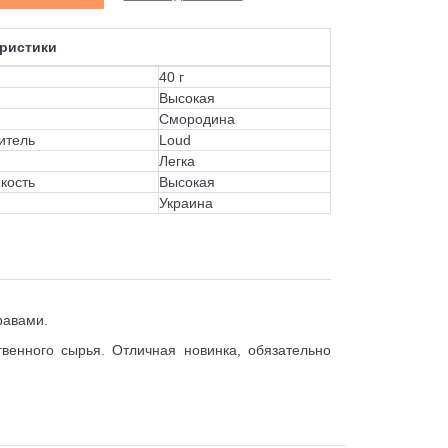
ристики
40 г
Высокая
Смородина
итель
Loud
Легка
кость
Высокая
Украина
травами.
венного сырья. Отличная новинка, обязательно