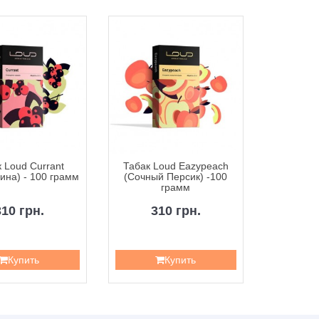
 Loud Currant
Табак Loud Eazypeach
Табак
ина) - 100 грамм
(Сочный Персик) -100
(Манго
грамм
310 грн.
310 грн.
3
Купить
Купить