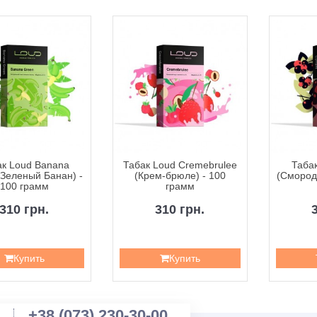
ак Loud Banana
Табак Loud Cremebrulee
Табак
(Зеленый Банан) -
(Крем-брюле) - 100
(Смород
100 грамм
грамм
310 грн.
310 грн.
Купить
Купить
+38 (073) 230-30-00