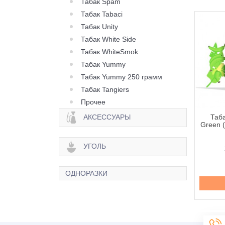
Табак Spam
Табак Tabaci
Табак Unity
Табак White Side
Табак WhiteSmok
Табак Yummy
Табак Yummy 250 грамм
Табак Tangiers
Прочее
АКСЕССУАРЫ
 Loud Cola (Кола) -
Табак Loud Crazy
Таб
100 грамм
Rainbow (Киви Малина) -
Green 
100 грамм
УГОЛЬ
310 грн.
310 грн.
ОДНОРАЗКИ
Купить
Купить