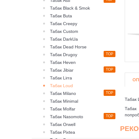
Табак Asti
Табак Black & Smok
Табак Buta
Табак Creepy
Табак Custom
Табак DarkUa
Табак Dead Horse
TOP
Табак Drugoy
Табак Heven
TOP
Табак Jibiar
Табак Lirra
ОП
Табак Loud
TOP
Табак Milano
Табак 
Табак Minimal
Табак 
Табак Molfar
попроб
TOP
Табак Nasomoto
Табак Orwell
РЕК
Табак Pixtea