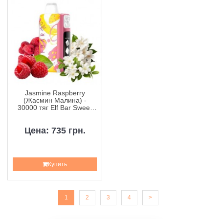
Jasmine Raspberry
(Жасмин Малина) -
30000 тяг Elf Bar Sweet
King
Цена: 735 грн.
Купить
1
2
3
4
>