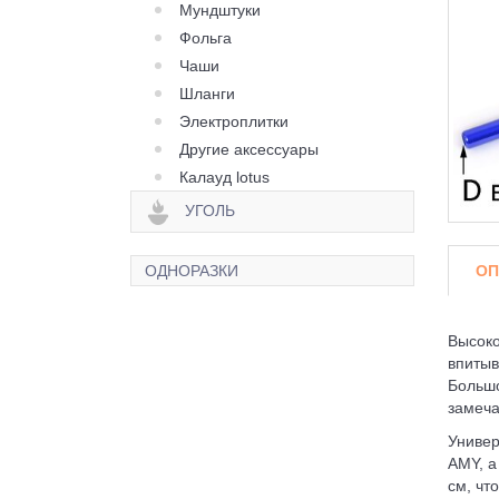
Мундштуки
Фольга
Чаши
Шланги
Электроплитки
Другие аксессуары
Калауд lotus
УГОЛЬ
ОП
ОДНОРАЗКИ
Высоко
впитыв
Большо
замеча
Универ
AMY, а
см, чт